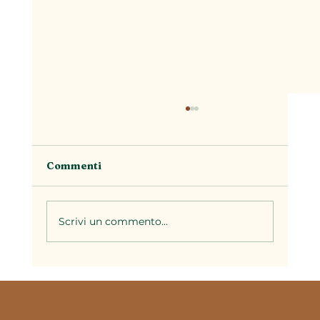
Commenti
Scrivi un commento...
Il brodo nella cucina piemontese: la
base di decine di ricette della
tradizione