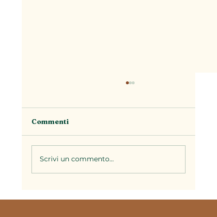
Commenti
Scrivi un commento...
La stagionalità nella cucina
piemontese: perché ogni periodo