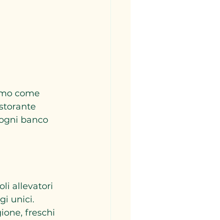
iamo come 
istorante 
 ogni banco 
i allevatori 
i unici. 
ione, freschi 