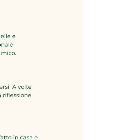
elle e 
onale 
mico.  
si. A volte 
riflessione 
atto in casa e 