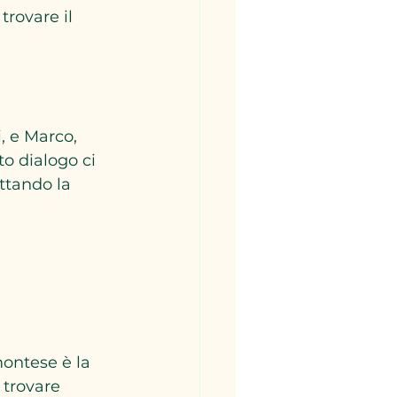
rovare il 
, e Marco, 
o dialogo ci 
ttando la 
ontese è la 
 trovare 