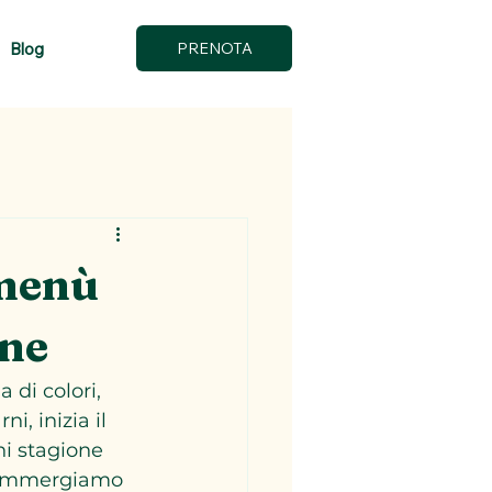
Blog
PRENOTA
 menù
one
 di colori, 
i, inizia il 
ni stagione 
i immergiamo 