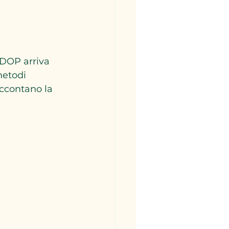
 DOP arriva 
metodi 
accontano la 