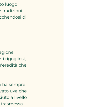
to luogo 
 tradizioni 
cchendosi di 
regione 
i rigogliosi, 
n'eredità che 
a ha sempre 
vato uva che 
uto a livello 
a trasmessa 