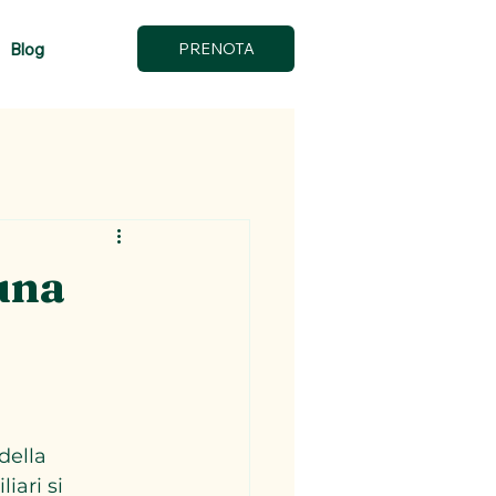
Blog
PRENOTA
 una
della 
iari si 