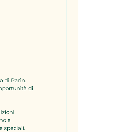
 di Parìn. 
pportunità di 
zioni 
no a 
e speciali.