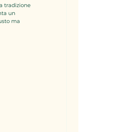
la tradizione 
nta un 
usto ma 