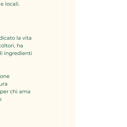
e locali.
icato la vita 
ltori, ha 
i ingredienti 
sone 
ura 
o per chi ama 
o 