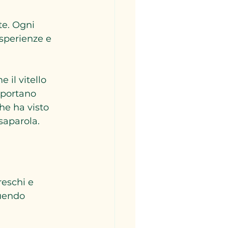
te. Ogni 
sperienze e 
 il vitello 
 portano 
he ha visto 
saparola.
reschi e 
guendo 