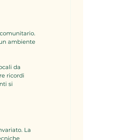
 comunitario. 
 un ambiente 
ocali da 
e ricordi 
ti si 
nvariato. La 
ecniche 