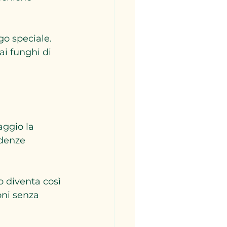
go speciale. 
ai funghi di 
aggio la 
ndenze 
o diventa così 
oni senza 