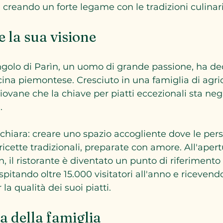
li, creando un forte legame con le tradizioni culinari
e la sua visione
Angolo di Parìn, un uomo di grande passione, ha ded
cina piemontese. Cresciuto in una famiglia di agrico
ovane che la chiave per piatti eccezionali sta negl
. 
 chiara: creare uno spazio accogliente dove le per
icette tradizionali, preparate con amore. All'apert
n, il ristorante è diventato un punto di riferiment
pitando oltre 15.000 visitatori all'anno e ricevend
la qualità dei suoi piatti.
a della famiglia