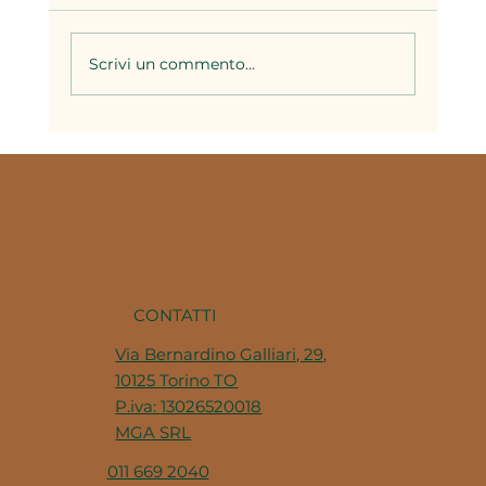
Scrivi un commento...
Il brodo nella cucina piemontese: la
base di decine di ricette della
tradizione
CONTATTI
Via Bernardino Galliari, 29,
10125 Torino TO
P.iva: 13026520018
MGA SRL
011 669 2040