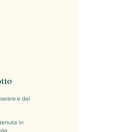
otto
parare e dal 
 tenuta in 
nga 