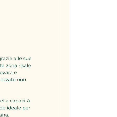
grazie alle sue 
ta zona risale 
Novara e 
rezzate non 
nella capacità 
de ideale per 
rana.