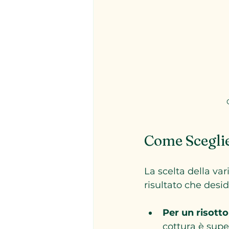
Come Sceglie
La scelta della var
risultato che desid
Per un risotto
cottura è supe