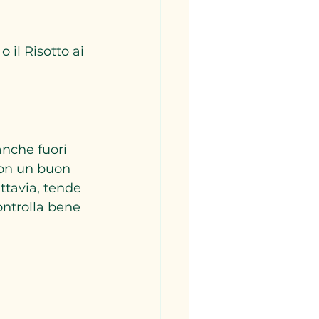
o il Risotto ai 
anche fuori 
con un buon 
tavia, tende 
ntrolla bene 