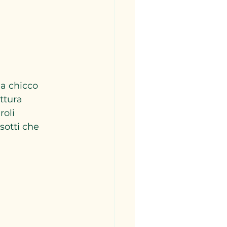
à a chicco 
ttura 
oli 
otti che 