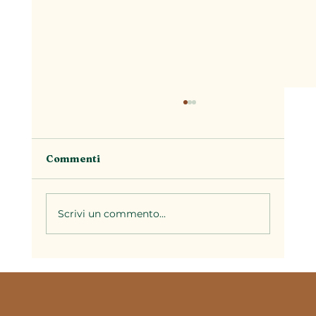
Commenti
Scrivi un commento...
La stagionalità nella cucina
piemontese: perché ogni periodo
dell'anno ha i suoi piatti