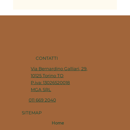
Perché la cucina piemontese
utilizza così tante cotture lente
CONTATTI
Via Bernardino Galliari, 29,
10125 Torino TO
P.iva: 13026520018
MGA SRL
011 669 2040
SITEMAP
Home