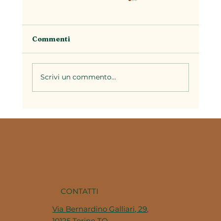
Commenti
Scrivi un commento...
Perché la cucina piemontese
utilizza così tante cotture lente
CONTATTI
Via Bernardino Galliari, 29,
10125 Torino TO