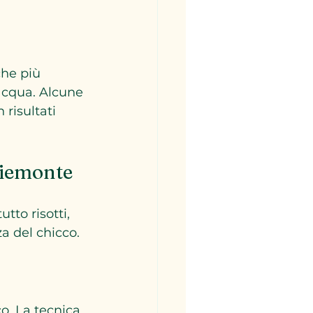
he più 
’acqua. Alcune 
risultati 
Piemonte
tto risotti, 
a del chicco.
co. La tecnica 