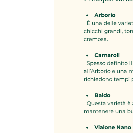
Arborio
  È una delle varietà più conosciute e utilizzate per la preparazione del risotto. Ha 
chicchi grandi, to
cremosa.
Carnaroli
  Spesso definito il "re del riso", il Carnaroli ha un chicco più lungo rispetto 
all’Arborio e una m
richiedono tempi p
Baldo
  Questa varietà è apprezzata per la sua capacità di assorbire bene i sapori e 
mantenere una buo
Vialone Nano