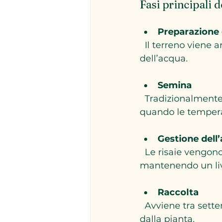
Fasi principali d
Preparazione 
  Il terreno viene arato e livellato per garantire una distribuzione uniforme 
dell’acqua.
Semina
  Tradizionalmente avviene a mano o con macchinari specifici, in primavera, 
quando le temperat
Gestione dell
  Le risaie vengono allagate con acqua proveniente da fiumi e canali, 
mantenendo un live
Raccolta
  Avviene tra settembre e ottobre, con macchine mietitrici che separano i chicchi 
dalla pianta.