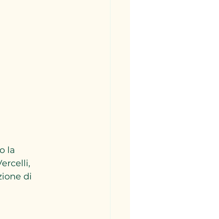
o la 
rcelli, 
zione di 