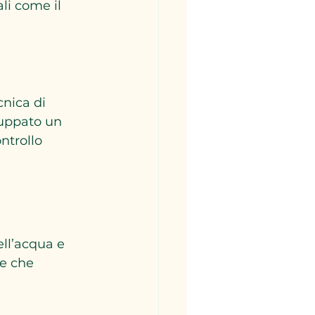
cnica di 
luppato un 
ntrollo 
ll’acqua e 
e che 