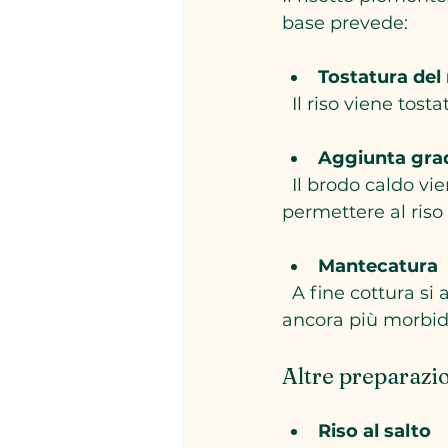
base prevede:
Tostatura del 
  Il riso viene tos
Aggiunta grad
  Il brodo caldo viene aggiunto poco alla volta, mescolando continuamente per 
permettere al riso 
Mantecatura
  A fine cottura si aggiungono burro e formaggio grana per rendere il risotto 
ancora più morbido
Altre preparazio
Riso al salto