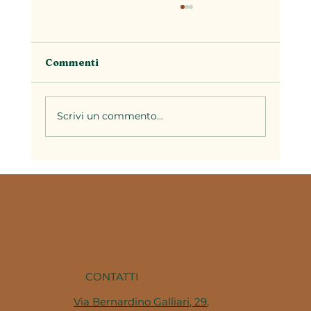
Commenti
Scrivi un commento...
Il brodo nella cucina piemontese: la
base di decine di ricette della
tradizione
CONTATTI
Via Bernardino Galliari, 29,