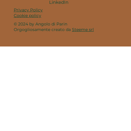
LinkedIn
Privacy Policy
Cookie policy
© 2024 by Angolo di Parin
Orgogliosamente creato da
Steeme srl