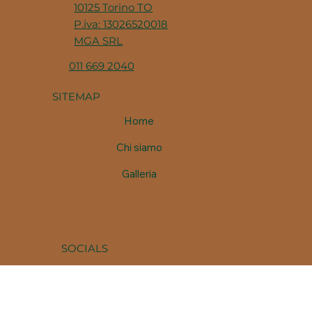
Via Bernardino Galliari, 29,
10125 Torino TO
P.iva: 13026520018
MGA SRL
011 669 2040
SITEMAP
Home
Chi siamo
Galleria
SOCIALS
Facebook