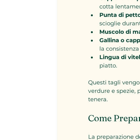
cotta lentame
Punta di pett
scioglie duran
Muscolo di m
Gallina o cap
la consistenza 
Lingua di vite
piatto.
Questi tagli veng
verdure e spezie, 
tenera.
Come Prepara
La preparazione de