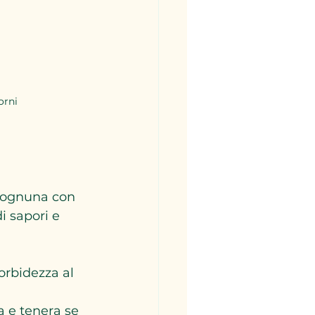
orni
, ognuna con 
i sapori e 
orbidezza al 
a e tenera se 