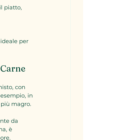
a Carne
isto, con 
 esempio, in 
o più magro.
ente da 
a, è 
ore.