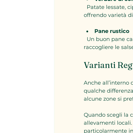
  Patate lessate, cipolline in agrodolce, carote e sedano completano il piatto, 
offrendo varietà di
Pane rustico
  Un buon pane casereccio è essenziale per accompagnare il bollito, ideale per 
raccogliere le salse
Varianti Regi
Anche all’interno 
qualche differenza
alcune zone si pre
Quando scegli la ca
allevamenti locali
particolarmente ind