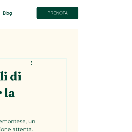
Blog
PRENOTA
i di
 la
piemontese, un 
ione attenta. 