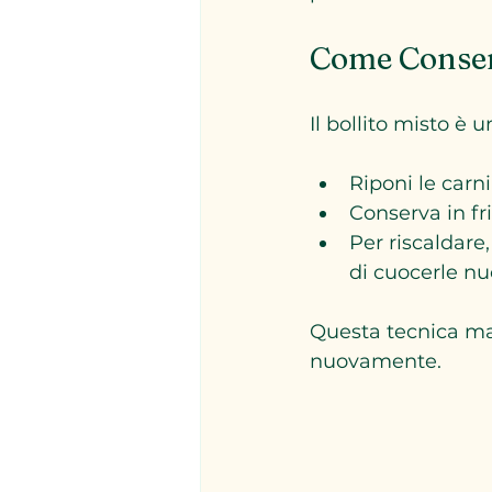
Come Conserv
Il bollito misto è 
Riponi le carn
Conserva in fr
Per riscaldare
di cuocerle n
Questa tecnica man
nuovamente.