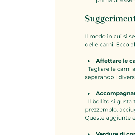
prima di essere
Suggerimenti 
Il modo in cui si s
delle carni. Ecco 
Affettare le c
  Tagliare le carni a fette sottili e disporle su un grande piatto da portata, 
separando i diversi
Accompagname
  Il bollito si gusta tradizionalmente con salse come la salsa verde (a base di 
prezzemolo, acciugh
Queste aggiunte e
Verdure di co