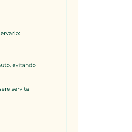
ervarlo:
uto, evitando 
ere servita 