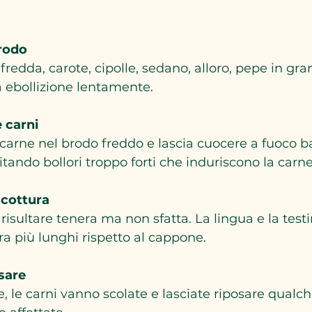
brodo
fredda, carote, cipolle, sedano, alloro, pepe in gran
a ebollizione lentamente.
 carni
di carne nel brodo freddo e lascia cuocere a fuoco b
itando bollori troppo forti che induriscono la carne
 cottura
risultare tenera ma non sfatta. La lingua e la test
ra più lunghi rispetto al cappone.
sare
e, le carni vanno scolate e lasciate riposare qualc