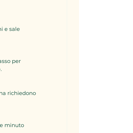
i e sale 
asso per 
.
ina richiedono 
he minuto 