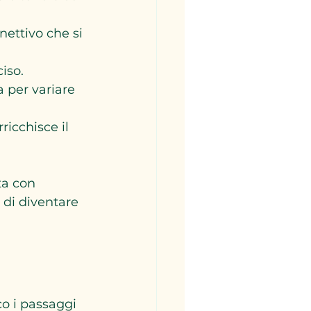
ettivo che si 
iso.
 per variare 
ricchisce il 
ta con 
 di diventare 
o i passaggi 