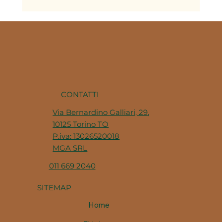
La stagionalità nella cucina
piemontese: perché ogni periodo
dell'anno ha i suoi piatti
CONTATTI
Via Bernardino Galliari, 29,
10125 Torino TO
P.iva: 13026520018
MGA SRL
011 669 2040
SITEMAP
Home