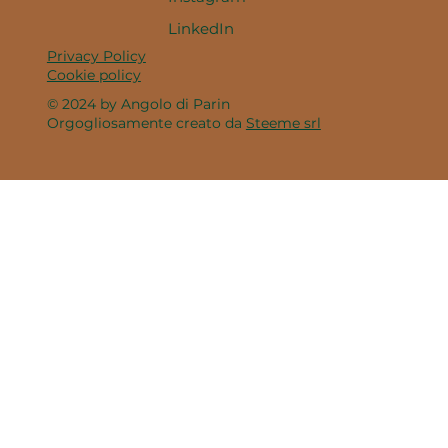
LinkedIn
Privacy Policy
Cookie policy
© 2024 by Angolo di Parin
Orgogliosamente creato da
Steeme srl