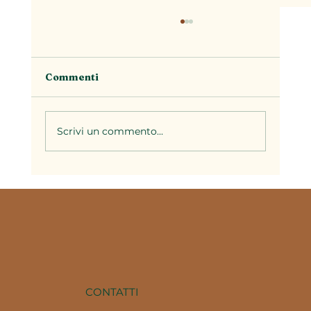
Commenti
Scrivi un commento...
Il brodo nella cucina piemontese: la
base di decine di ricette della
tradizione
CONTATTI