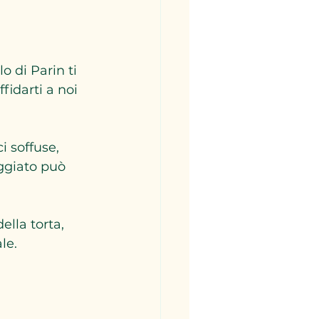
 di Parin ti 
fidarti a noi 
 soffuse, 
eggiato può 
lla torta, 
le.