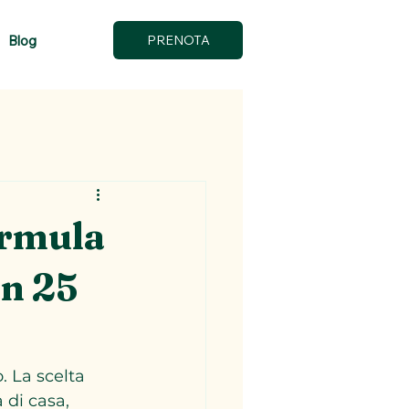
Blog
PRENOTA
ormula
on 25
 La scelta 
 di casa, 