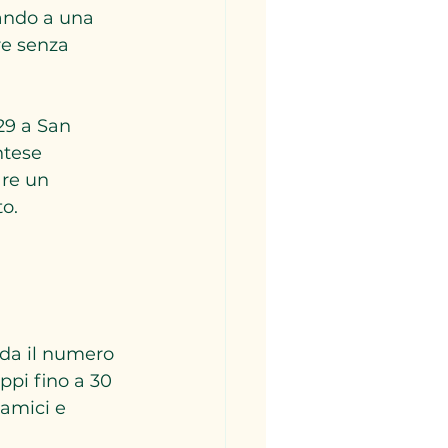
sando a una 
re senza 
29 a San 
ntese 
re un 
to.
rda il numero 
pi fino a 30 
amici e 