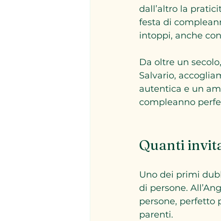
dall’altro la prati
festa di compleann
intoppi, anche co
Da oltre un secolo,
Salvario, accoglia
autentica e un amb
compleanno perfetto
Quanti invita
Uno dei primi dubb
di persone. All’A
persone, perfetto 
parenti.