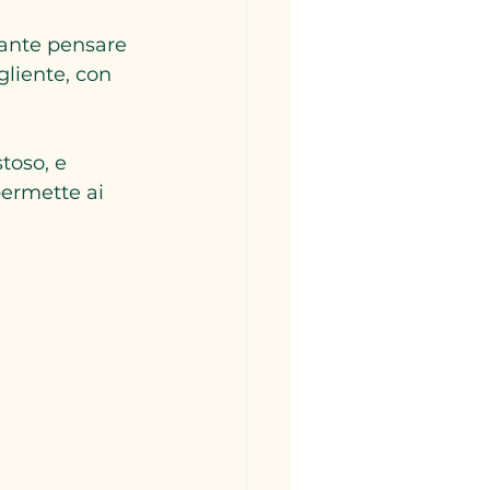
tante pensare 
gliente, con 
oso, e 
permette ai 