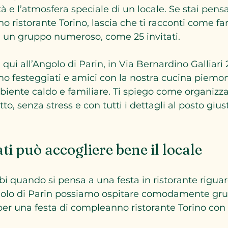
cità e l’atmosfera speciale di un locale. Se stai pen
o ristorante Torino, lascia che ti racconti come fa
n un gruppo numeroso, come 25 invitati.
 qui all’Angolo di Parin, in Via Bernardino Galliari 
mo festeggiati e amici con la nostra cucina piemo
iente caldo e familiare. Ti spiego come organizza
, senza stress e con tutti i dettagli al posto gius
ti può accogliere bene il locale
i quando si pensa a una festa in ristorante rigua
ngolo di Parin possiamo ospitare comodamente grup
per una festa di compleanno ristorante Torino con 