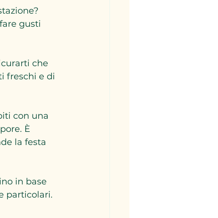
stazione? 
fare gusti 
icurarti che 
 freschi e di 
piti con una 
apore. È 
de la festa 
ino in base 
 particolari.