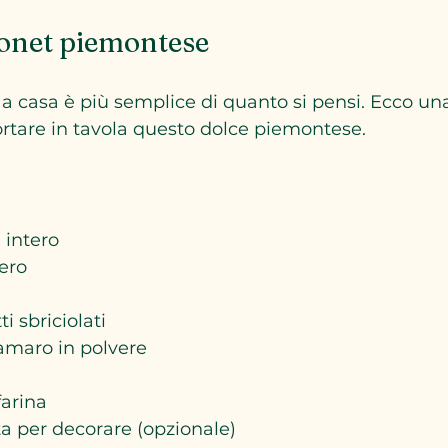
bonet piemontese
 a casa è più semplice di quanto si pensi. Ecco una
ortare in tavola questo dolce piemontese.
 intero  
ero  
i sbriciolati  
amaro in polvere  
farina  
 per decorare (opzionale)