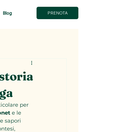
Blog
PRENOTA
storia
iga
ticolare per 
onet
 e le 
e sapori 
ntesi, 