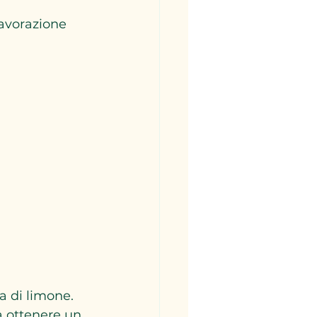
avorazione 
a di limone.  
a ottenere un 