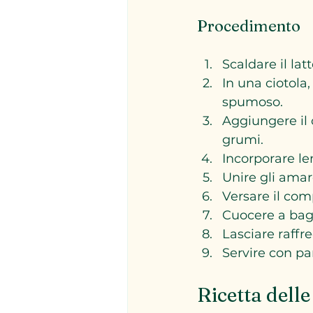
Procedimento
Scaldare il lat
In una ciotola
spumoso.  
Aggiungere il 
grumi.  
Incorporare le
Unire gli amaret
Versare il com
Cuocere a bagn
Lasciare raff
Servire con p
Ricetta delle