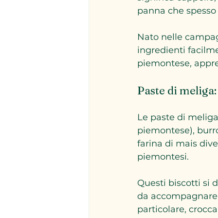
panna che spesso
Nato nelle campag
ingredienti facilm
piemontese, apprez
Paste di meliga: 
Le paste di meliga 
piemontese), burro 
farina di mais di
piemontesi.
Questi biscotti si 
da accompagnare a 
particolare, crocc