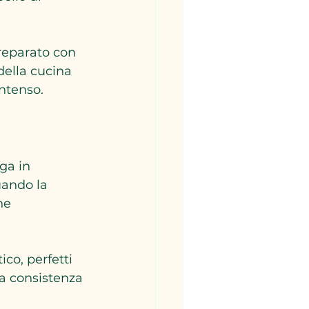
reparato con 
della cucina 
ntenso.
ga in 
uando la 
ne 
ico, perfetti 
a consistenza 