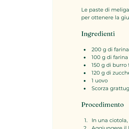
Le paste di meliga
per ottenere la gius
Ingredienti
200 g di farina
100 g di farina
150 g di burro 
120 g di zucch
1 uovo  
Scorza grattug
Procedimento
In una ciotola,
Aggiungere il 