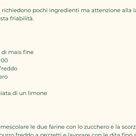
 richiedono pochi ingredienti ma attenzione alla l
ta friabilità.
 di mais fine  
 00  
freddo  
ero  
iata di un limone
 mescolare le due farine con lo zucchero e la scorz
burro freddo a pezzetti e lavorare con le dita fino 