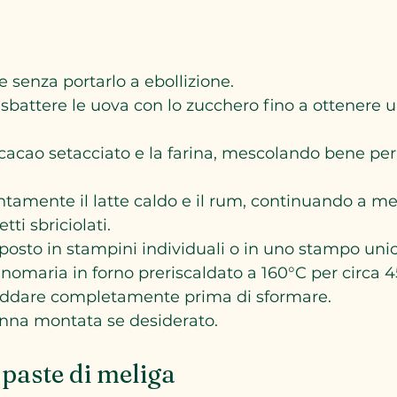
te senza portarlo a ebollizione.  
, sbattere le uova con lo zucchero fino a ottenere
cacao setacciato e la farina, mescolando bene per 
ntamente il latte caldo e il rum, continuando a mes
ti sbriciolati.  
posto in stampini individuali o in uno stampo unic
omaria in forno preriscaldato a 160°C per circa 45
reddare completamente prima di sformare.  
anna montata se desiderato.
 paste di meliga