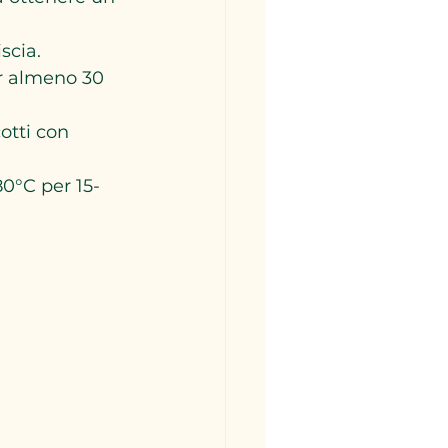
cia.  
er almeno 30 
otti con 
80°C per 15-