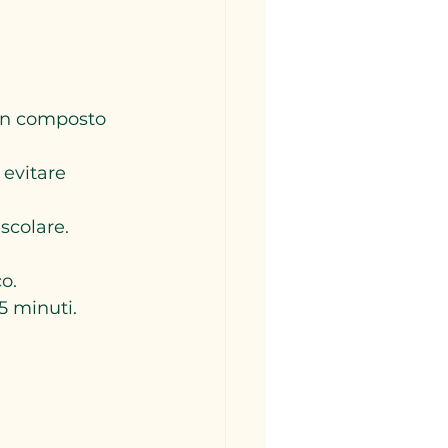
 un composto 
evitare 
colare.  
o.  
 minuti.  