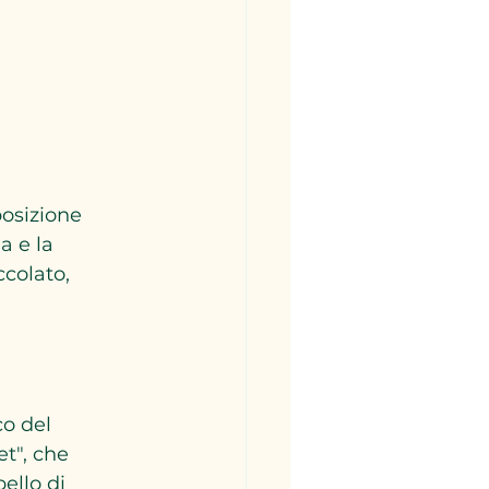
osizione 
a e la 
ccolato, 
co del 
t", che 
ello di 