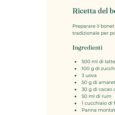
Ricetta del 
Preparare il bonet
tradizionale per p
Ingredienti
500 ml di latte
100 g di zucch
3 uova  
50 g di amarett
30 g di cacao 
50 ml di rum  
1 cucchiaio di 
Panna montata