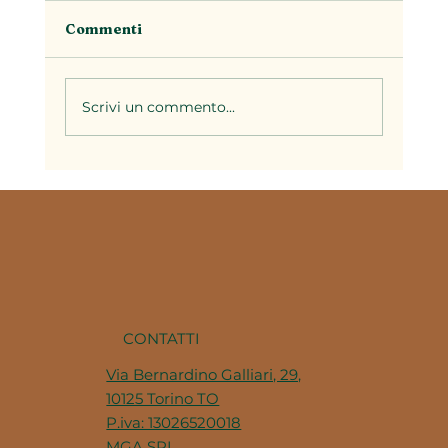
Commenti
Scrivi un commento...
Il brodo nella cucina piemontese: la
base di decine di ricette della
tradizione
CONTATTI
Via Bernardino Galliari, 29,
10125 Torino TO
P.iva: 13026520018
MGA SRL