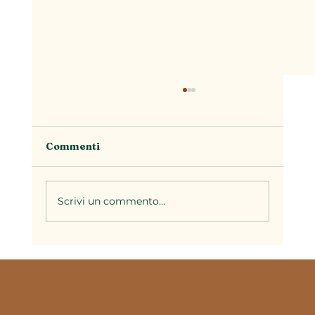
Commenti
Scrivi un commento...
La stagionalità nella cucina
piemontese: perché ogni periodo
dell'anno ha i suoi piatti