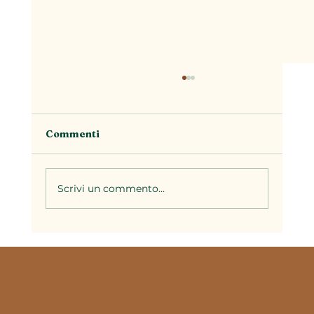
Commenti
Scrivi un commento...
La stagionalità nella cucina
piemontese: perché ogni periodo
dell'anno ha i suoi piatti