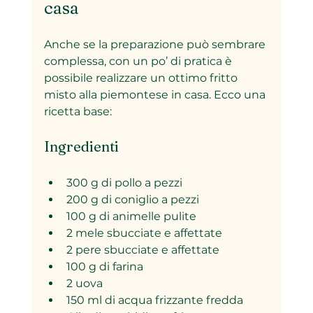
casa
Anche se la preparazione può sembrare 
complessa, con un po’ di pratica è 
possibile realizzare un ottimo fritto 
misto alla piemontese in casa. Ecco una 
ricetta base:
Ingredienti
300 g di pollo a pezzi
200 g di coniglio a pezzi
100 g di animelle pulite
2 mele sbucciate e affettate
2 pere sbucciate e affettate
100 g di farina
2 uova
150 ml di acqua frizzante fredda