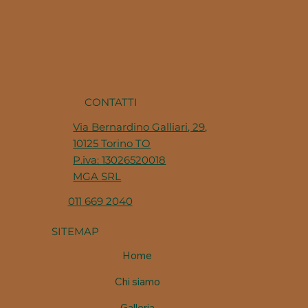
base di decine di ricette della
tradizione
CONTATTI
Via Bernardino Galliari, 29,
10125 Torino TO
P.iva: 13026520018
MGA SRL
011 669 2040
SITEMAP
Home
Chi siamo
Galleria