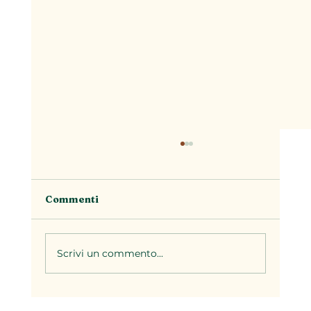
Commenti
Scrivi un commento...
Il brodo nella cucina piemontese: la