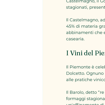
Castelmagno, il Go
stagionati, prese
Il Castelmagno, ad
45% di materia gra
abbinamenti che es
casearia.
I Vini del P
Il Piemonte è celeb
Dolcetto. Ognuno di
alle pratiche vinico
Il Barolo, detto “r
formaggi stagionat
un'affinamento di