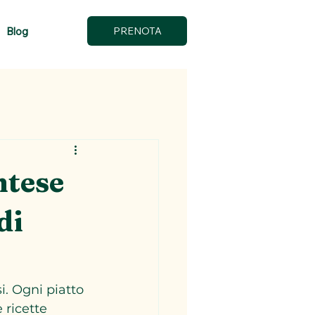
Blog
PRENOTA
ntese
di
. Ogni piatto 
 ricette 