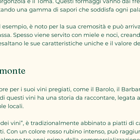
rgonzola e il Toma. Questi formaggi vanno dai fres
ntando una gamma di sapori che soddisfa ogni pal
 esempio, è noto per la sua cremosità e può arrivar
ssa. Spesso viene servito con miele e noci, creand
altano le sue caratteristiche uniche e il valore de
iemonte
re per i suoi vini pregiati, come il Barolo, il Barbar
 questi vini ha una storia da raccontare, legata al 
le locali. 
e dei vini”, è tradizionalmente abbinato a piatti di c
i. Con un colore rosso rubino intenso, può raggiu
 almeno tre anni prima della commercializzazione