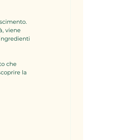
oscimento. 
, viene 
ingredienti 
to che 
coprire la 