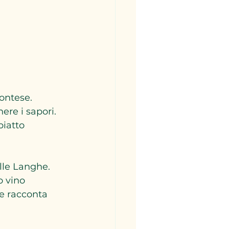
ontese. 
nere i sapori. 
piatto 
elle Langhe. 
o vino 
he racconta 