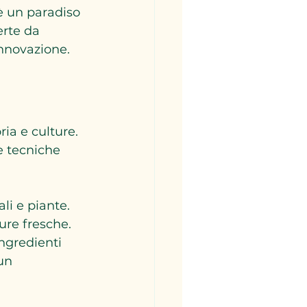
è un paradiso 
erte da 
innovazione.
ia e culture. 
e tecniche 
li e piante. 
ure fresche. 
ngredienti 
un 