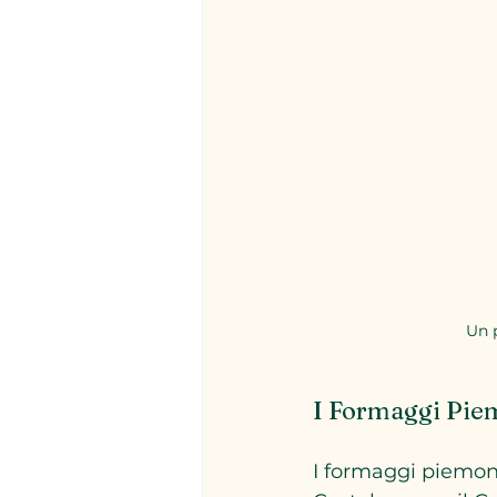
Un p
I Formaggi Pie
I formaggi piemonte