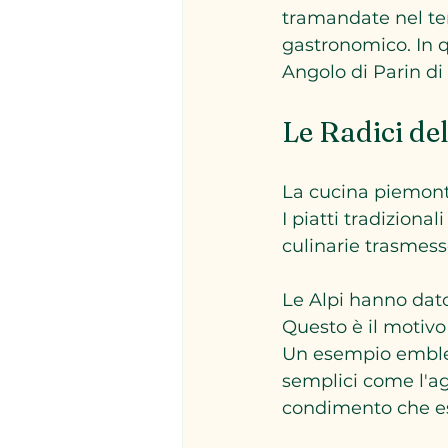
tramandate nel tem
gastronomico. In qu
Angolo di Parin di 
Le Radici de
La cucina piemonte
I piatti tradiziona
culinarie trasmess
Le Alpi hanno dato
Questo è il motivo 
Un esempio emblema
semplici come l'agl
condimento che esa