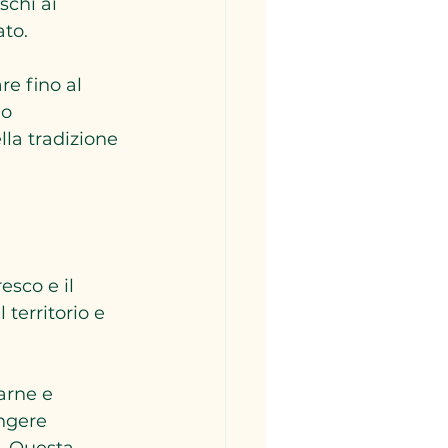
chi ai 
ato.
e fino al 
o 
lla tradizione 
esco e il 
territorio e 
arne e 
ngere 
. Questa 