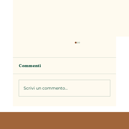
Commenti
Scrivi un commento...
Il brodo nella cucina piemontese: la
base di decine di ricette della
tradizione