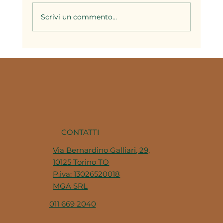
Scrivi un commento...
Il brodo nella cucina piemontese: la
base di decine di ricette della
tradizione
CONTATTI
Via Bernardino Galliari, 29,
10125 Torino TO
P.iva: 13026520018
MGA SRL
011 669 2040