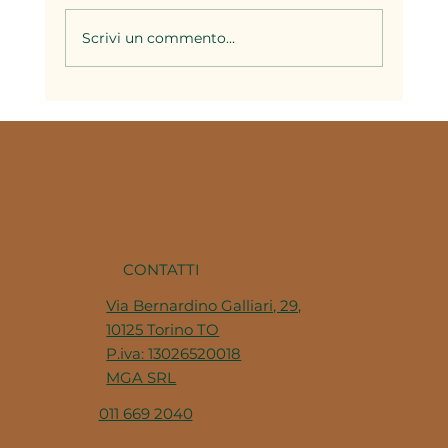
Scrivi un commento...
Il brodo nella cucina piemontese: la
base di decine di ricette della
tradizione
CONTATTI
Via Bernardino Galliari, 29,
10125 Torino TO
P.iva: 13026520018
MGA SRL
011 669 2040