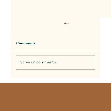
Commenti
Scrivi un commento...
Il brodo nella cucina piemontese: la
base di decine di ricette della
tradizione