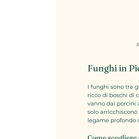
R
Funghi in Pi
I funghi sono tra g
ricco di boschi di 
vanno dai porcini a
solo arricchiscono
legame profondo co
Come scegliere 