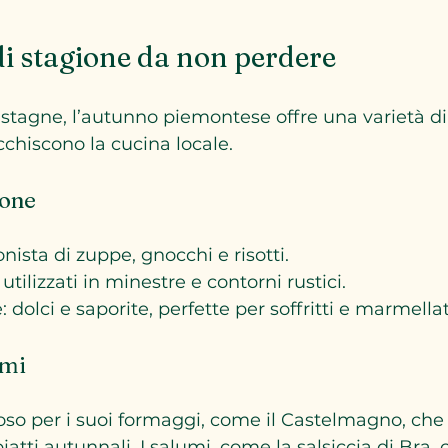
 di stagione da non perdere
astagne, l’autunno piemontese offre una varietà di
cchiscono la cucina locale.
ione
nista di zuppe, gnocchi e risotti.
 utilizzati in minestre e contorni rustici.
 dolci e saporite, perfette per soffritti e marmellat
umi
so per i suoi formaggi, come il Castelmagno, che 
atti autunnali. I salumi, come la salsiccia di Bra,