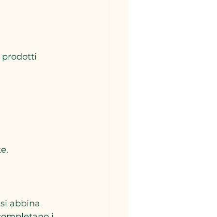
 prodotti 
e.
si abbina 
 completano i 