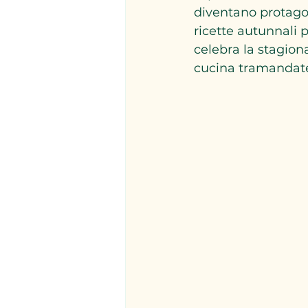
diventano protagonis
ricette autunnali 
celebra la stagiona
cucina tramandate