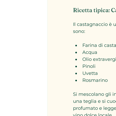
Ricetta tipica:
Il castagnaccio è u
sono:
Farina di cast
Acqua
Olio extraverg
Pinoli
Uvetta
Rosmarino
Si mescolano gli in
una teglia e si cuo
profumato e legge
vino dolce locale.