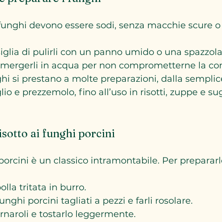
i funghi devono essere sodi, senza macchie scure o 
nsiglia di pulirli con un panno umido o una spazzol
mmergerli in acqua per non comprometterne la con
nghi si prestano a molte preparazioni, dalla semplice
io e prezzemolo, fino all’uso in risotti, zuppe e sug
isotto ai funghi porcini
i porcini è un classico intramontabile. Per prepararl
olla tritata in burro.
nghi porcini tagliati a pezzi e farli rosolare.
arnaroli e tostarlo leggermente.