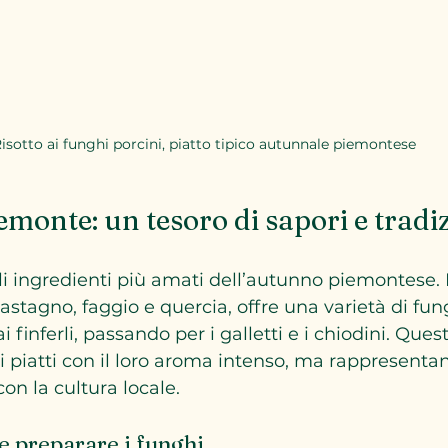
isotto ai funghi porcini, piatto tipico autunnale piemontese
emonte: un tesoro di sapori e tradi
li ingredienti più amati dell’autunno piemontese. Il 
castagno, faggio e quercia, offre una varietà di fun
i finferli, passando per i galletti e i chiodini. Ques
 i piatti con il loro aroma intenso, ma rappresent
n la cultura locale.
e preparare i funghi