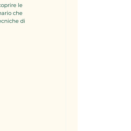
oprire le 
nario che 
ecniche di 