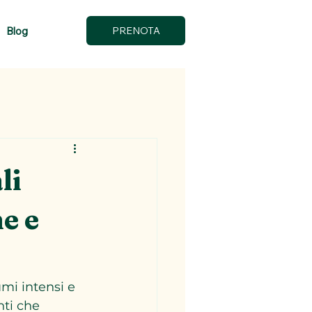
Blog
PRENOTA
li
e e
mi intensi e 
nti che 