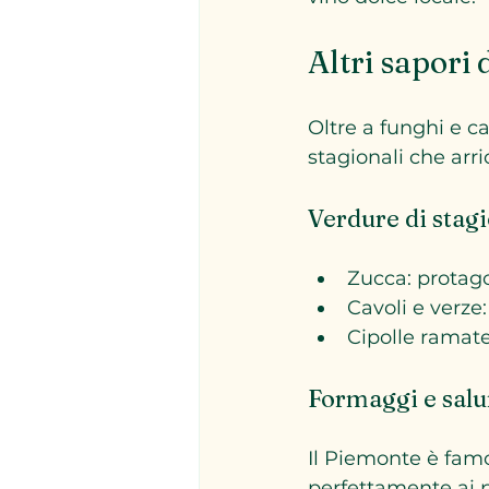
Altri sapori
Oltre a funghi e c
stagionali che arri
Verdure di stag
Zucca: protago
Cavoli e verze:
Cipolle ramate:
Formaggi e sal
Il Piemonte è famo
perfettamente ai pi