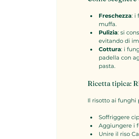
Freschezza
: 
muffa.
Pulizia
: si co
evitando di i
Cottura
: i fu
padella con agl
pasta.
Ricetta tipica: R
Il risotto ai fungh
Soffriggere cip
Aggiungere i fu
Unire il riso C