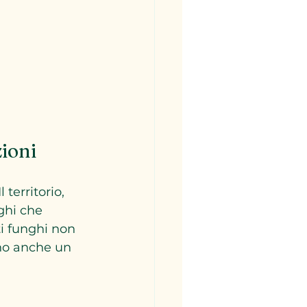
zioni
territorio, 
ghi che 
ti funghi non 
ano anche un 