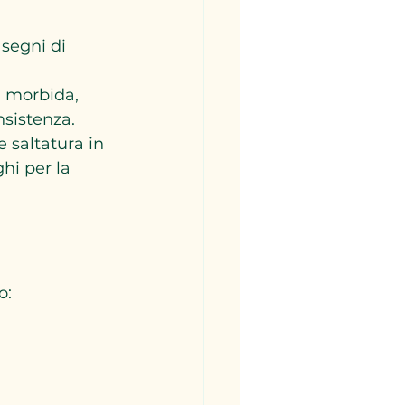
segni di 
a morbida, 
sistenza.
 saltatura in 
hi per la 
o: