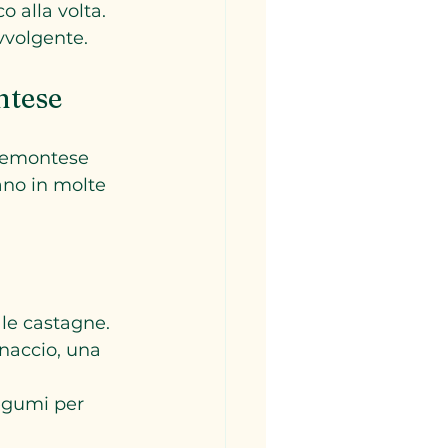
 alla volta.
vvolgente.
ntese
iemontese 
no in molte 
 le castagne.
gnaccio, una 
legumi per 