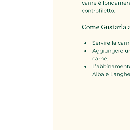
carne è fondamental
controfiletto.
Come Gustarla a
Servire la car
Aggiungere un f
carne.
L’abbinamento 
Alba e Langhe