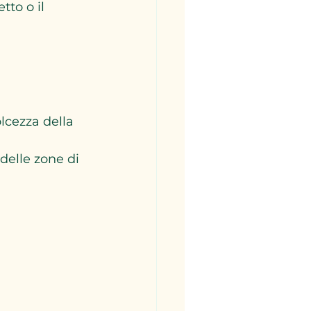
tto o il 
lcezza della 
delle zone di 