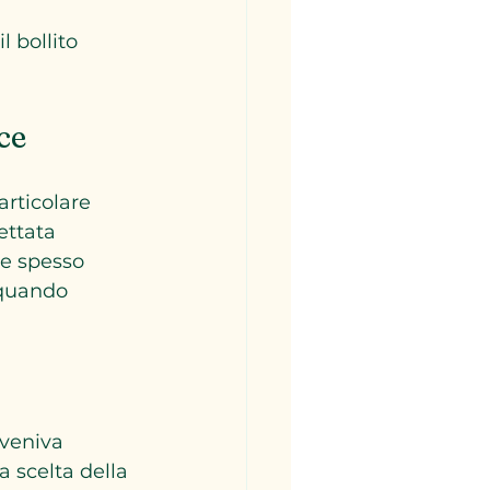
 bollito 
ce
articolare 
ettata 
 e spesso 
 quando 
veniva 
 scelta della 