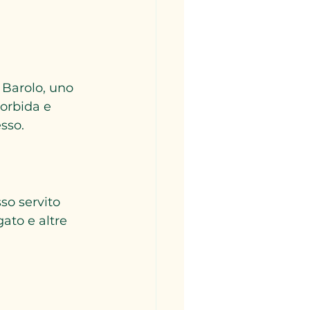
 Barolo, uno 
morbida e 
sso.
so servito 
ato e altre 