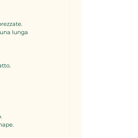
prezzate.
 una lunga 
atto.
.
enape.