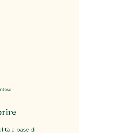
ontese
prire
lità a base di 