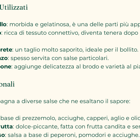
Utilizzati
llo
: morbida e gelatinosa, è una delle parti più ap
o
: ricca di tessuto connettivo, diventa tenera dopo
prete
: un taglio molto saporito, ideale per il bollito.
nzo
: spesso servita con salse particolari.
pone
: aggiunge delicatezza al brodo e varietà al pi
onali
pagna a diverse salse che ne esaltano il sapore:
a base di prezzemolo, acciughe, capperi, aglio e olio
rutta
: dolce-piccante, fatta con frutta candita e s
so
: salsa a base di peperoni, pomodori e acciughe.