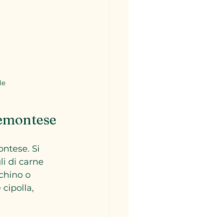
le
iemontese
ontese. Si 
i di carne 
chino o 
cipolla, 