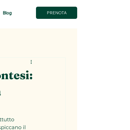
Blog
PRENOTA
ntesi:
a
ttutto 
spiccano il 