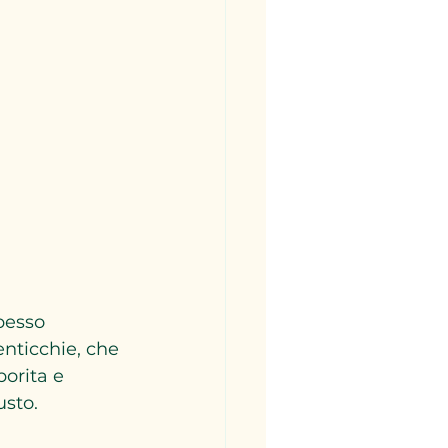
pesso 
enticchie, che 
orita e 
usto.