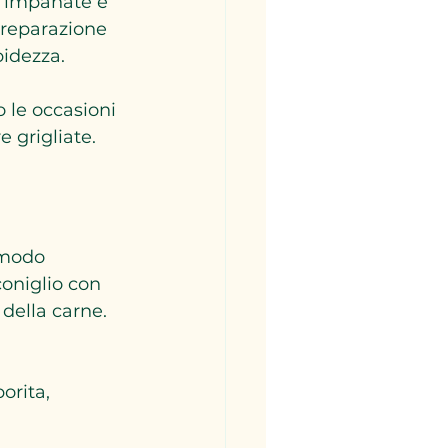
te impanate e 
preparazione 
bidezza.
 le occasioni 
 grigliate.
 modo 
oniglio con 
 della carne. 
orita, 