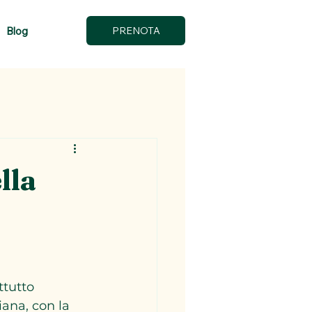
Blog
PRENOTA
lla
ttutto 
iana, con la 