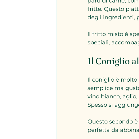
parti di carne, com
fritte. Questo piat
degli ingredienti,
Il fritto misto è s
speciali, accompag
Il Coniglio 
Il coniglio è molt
semplice ma gustos
vino bianco, aglio,
Spesso si aggiungon
Questo secondo è i
perfetta da abbina