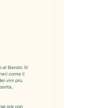
al Barolo. Si 
neri come il 
ei vini più 
orita, 
rse ore con 