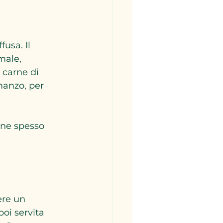
usa. Il 
male, 
 carne di 
manzo, per 
ene spesso 
ere un 
poi servita 