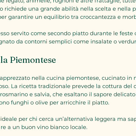
e fegato, animelle, rognoni e altre frattaglie, tut
to richiede una grande abilità nella scelta e nella 
 per garantire un equilibrio tra croccantezza e mor
pesso servito come secondo piatto durante le feste o
nato da contorni semplici come insalate o verdure
alla Piemontese
o apprezzato nella cucina piemontese, cucinato in
o. La ricetta tradizionale prevede la cottura del c
 rosmarino e salvia, che esaltano il sapore delicato
o funghi o olive per arricchire il piatto.
deale per chi cerca un’alternativa leggera ma sap
re a un buon vino bianco locale.