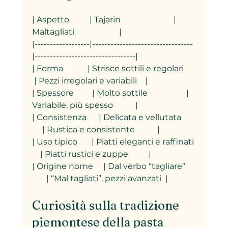
| Aspetto          | Tajarin                          | 
Maltagliati                      |
|------------------|---------------------------------
|---------------------------------|
| Forma            | Strisce sottili e regolari      
 | Pezzi irregolari e variabili    |
| Spessore         | Molto sottile                   | 
Variabile, più spesso           |
| Consistenza      | Delicata e vellutata       
     | Rustica e consistente           |
| Uso tipico       | Piatti eleganti e raffinati 
    | Piatti rustici e zuppe          |
| Origine nome     | Dal verbo “tagliare”     
       | “Mal tagliati”, pezzi avanzati  |
Curiosità sulla tradizione 
piemontese della pasta 