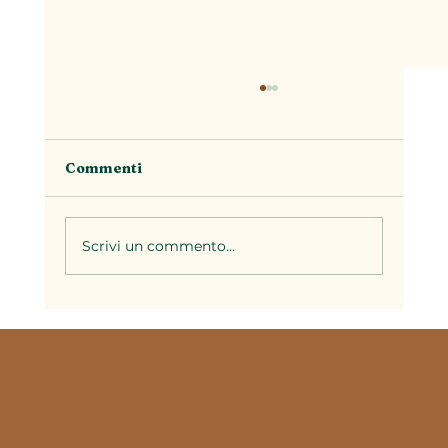
Commenti
Scrivi un commento...
La stagionalità nella cucina
piemontese: perché ogni periodo
dell'anno ha i suoi piatti