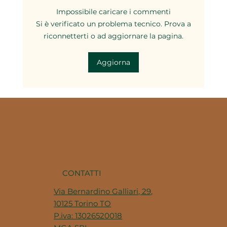
Impossibile caricare i commenti
Si è verificato un problema tecnico. Prova a
riconnetterti o ad aggiornare la pagina.
Il brodo nella cucina piemontese: la
Aggiorna
base di decine di ricette della
tradizione
CONTATTI
Via Bernardino Galliari, 29,
10125 Torino TO
P.iva: 13026520018