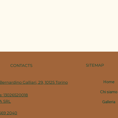
SITEMAP
CONTACTS
Home
Bernardino Galliari, 29, 10125 Torino
Chi siamo
va: 13026520018
A SRL
Galleria
 669 2040