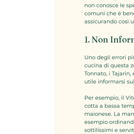
non conosce le spec
comuni che è bene
assicurando così 
1. Non Infor
Uno degli errori p
cucina di questa zo
Tonnato, i Tajarin,
utile informarsi sui 
Per esempio, il Vit
cotta a bassa temp
maionese. La manca
esempio ordinando 
sottilissimi e servi