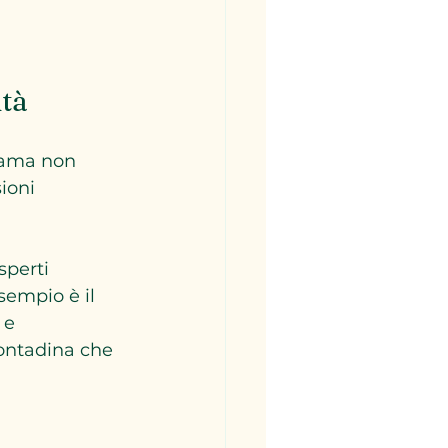
ità
 fama non 
ioni 
sperti 
empio è il 
 e 
contadina che 