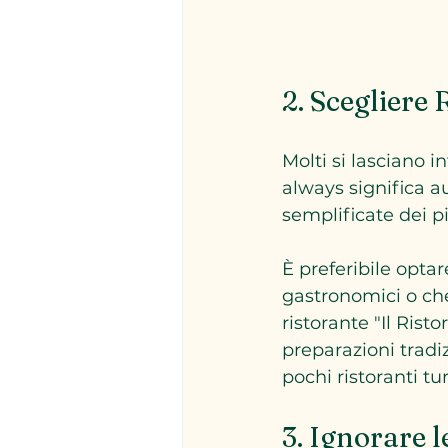
2. Scegliere 
Molti si lasciano i
always significa aut
semplificate dei p
È preferibile optar
gastronomici o ch
ristorante "Il Rist
preparazioni tradiz
pochi ristoranti tur
3. Ignorare l