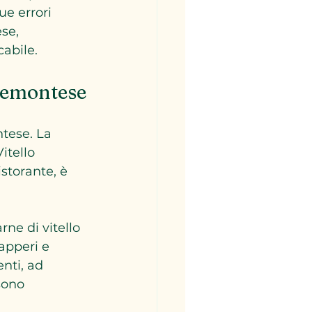
ue errori 
se, 
abile.
Piemontese
tese. La 
itello 
storante, è 
rne di vitello 
apperi e 
nti, ad 
sono 