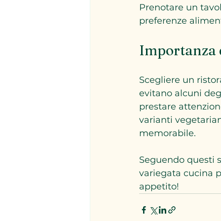
Prenotare un tavolo
preferenze aliment
Importanza d
Scegliere un risto
evitano alcuni degl
prestare attenzione
varianti vegetaria
memorabile.
Seguendo questi su
variegata cucina 
appetito!