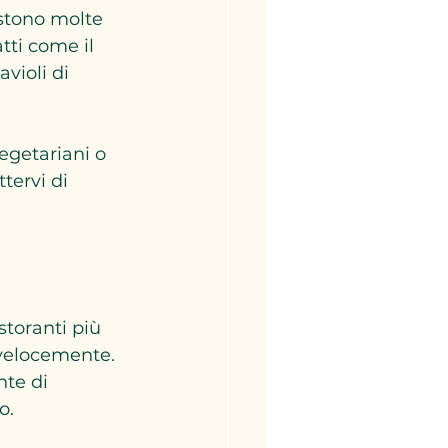
stono molte 
tti come il 
violi di 
egetariani o 
tervi di 
storanti più 
 velocemente. 
nte di 
o.