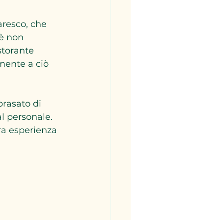
aresco, che 
è non 
storante 
mente a ciò 
rasato di 
l personale. 
a esperienza 