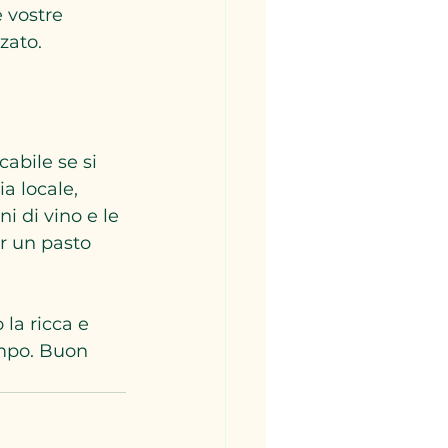
 vostre 
zato.
abile se si 
a locale, 
i di vino e le 
r un pasto 
la ricca e 
mpo. Buon 