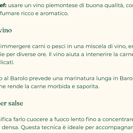
ef:
 usare un vino piemontese di buona qualità, co
sfumare ricco e aromatico.
vino
 immergere carni o pesci in una miscela di vino, e
 per diverse ore. Il vino aiuta a intenerire la carn
icati.
to al Barolo prevede una marinatura lunga in Barolo
he rende la carne morbida e saporita.
er salse
nifica farlo cuocere a fuoco lento fino a concentrare
 densa. Questa tecnica è ideale per accompagnare