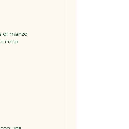
ne di manzo 
i cotta 
i con una 