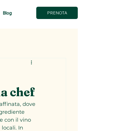
Blog
PRENOTA
da chef
affinata, dove 
grediente 
 con il vino 
ocali. In 