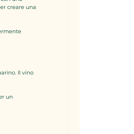
per creare una 
germente 
rino. Il vino 
er un 