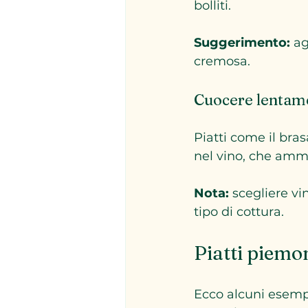
bolliti.
Suggerimento:
 a
cremosa.
Cuocere lentame
Piatti come il bra
nel vino, che ammo
Nota:
 scegliere vi
tipo di cottura.
Piatti piemon
Ecco alcuni esempi 