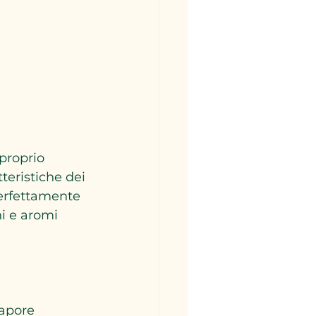
proprio 
teristiche dei 
perfettamente 
ni e aromi 
sapore