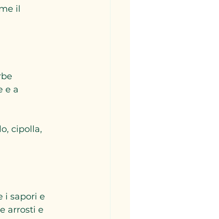
me il 
rbe 
e e a 
, cipolla, 
 i sapori e 
 arrosti e 