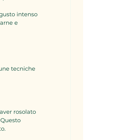
gusto intenso
arne e 
cune tecniche 
aver rosolato 
 Questo 
o.