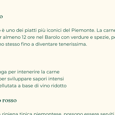
lo
o è uno dei piatti più iconici del Piemonte. La car
 almeno 12 ore nel Barolo con verdure e spezie, po
o stesso fino a diventare tenerissima.
ga per intenerire la carne
per sviluppare sapori intensi
ellutata a base di vino ridotto
o rosso
ta ripiena tipica piemontese, possono essere servit