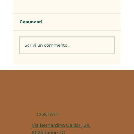
Commenti
Scrivi un commento...
La stagionalità nella cucina
piemontese: perché ogni periodo
dell'anno ha i suoi piatti
CONTATTI
Via Bernardino Galliari, 29,
10125 Torino TO