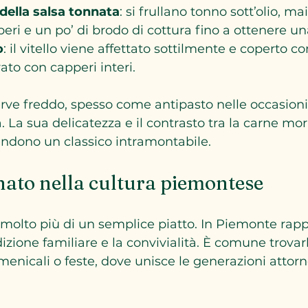
della salsa tonnata
: si frullano tonno sott’olio, ma
eri e un po’ di brodo di cottura fino a ottenere un
o
: il vitello viene affettato sottilmente e coperto co
ato con capperi interi.
erve freddo, spesso come antipasto nelle occasioni 
à. La sua delicatezza e il contrasto tra la carne mor
rendono un classico intramontabile.
nnato nella cultura piemontese
 è molto più di un semplice piatto. In Piemonte rap
zione familiare e la convivialità. È comune trovarl
enicali o feste, dove unisce le generazioni attorn