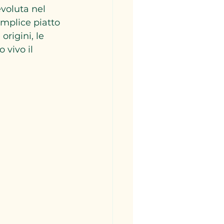
evoluta nel 
mplice piatto 
rigini, le 
vivo il 