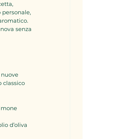
etta, 
 personale, 
aromatico. 
innova senza 
 nuove 
 classico 
salmone 
io d’oliva 