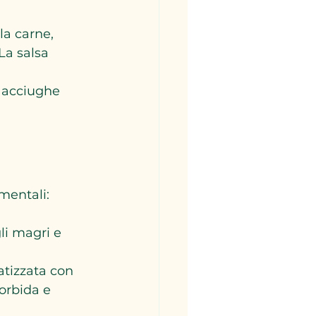
la carne, 
La salsa 
 
e acciughe 
mentali:
agli magri e 
atizzata con 
orbida e 