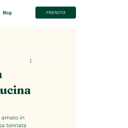
Blog
PRENOTA
a
cucina
, amato in 
lsa tonnata 