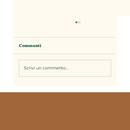
Commenti
Scrivi un commento...
Il brodo nella cucina piemontese: la
base di decine di ricette della
tradizione