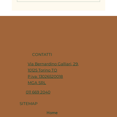
Il brodo nella cucina piemontese: la
base di decine di ricette della
tradizione
CONTATTI
Via Bernardino Galliari, 29,
10125 Torino TO
P.iva: 13026520018
MGA SRL
011 669 2040
SITEMAP
Home