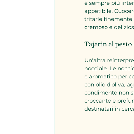
è sempre più inter
appetibile. Cuocer
tritarle finemente
cremoso e delizios
Tajarin al pesto
Un'altra reinterpre
nocciole. Le nocci
e aromatico per con
con olio d'oliva, 
condimento non so
croccante e profum
destinatari in cer