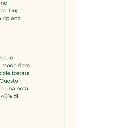
one 
za. Dopo, 
 ripieno 
sto di 
n modo ricco 
iole tostate 
 Questo 
he una nota 
 40% di 