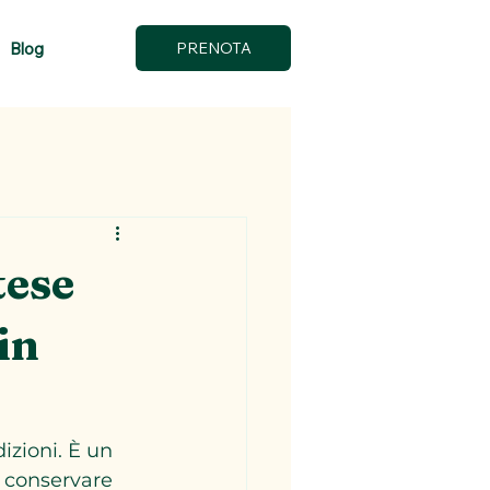
Blog
PRENOTA
tese
in
izioni. È un 
o conservare 