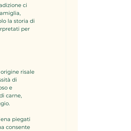
adizione ci 
famiglia, 
o la storia di 
rpretati per 
origine risale 
sità di 
oso e 
di carne, 
gio.
iena piegati 
 ma consente 