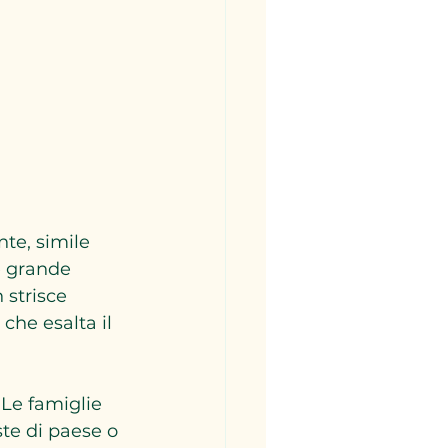
nte, simile 
e grande 
 strisce 
che esalta il 
 Le famiglie 
te di paese o 