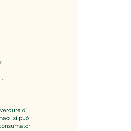
r 
 
i.
 verdure di 
aci, si può 
 consumatori 