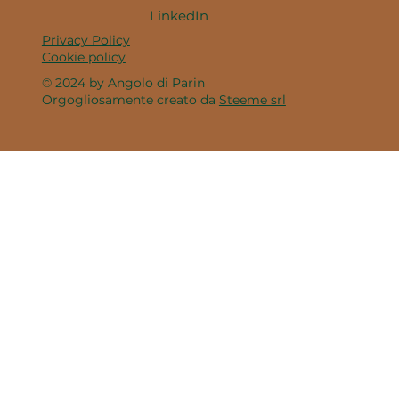
LinkedIn
Privacy Policy
Cookie policy
© 2024 by Angolo di Parin
Orgogliosamente creato da
Steeme srl