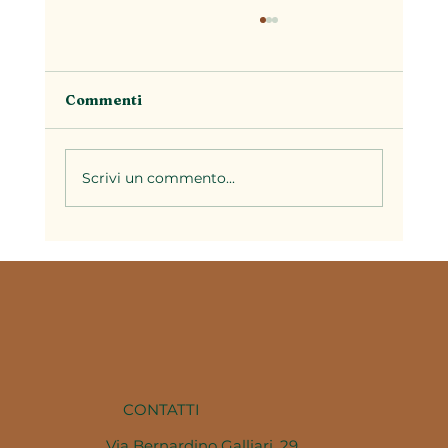
Commenti
Scrivi un commento...
Il brodo nella cucina piemontese: la
base di decine di ricette della
tradizione
CONTATTI
Via Bernardino Galliari, 29,