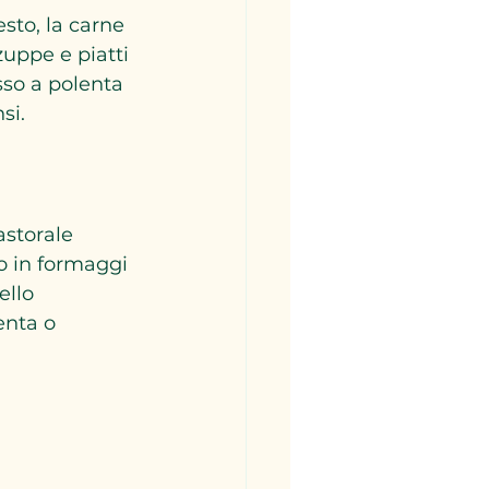
sto, la carne 
uppe e piatti 
so a polenta 
si.
storale 
o in formaggi 
ello 
enta o 