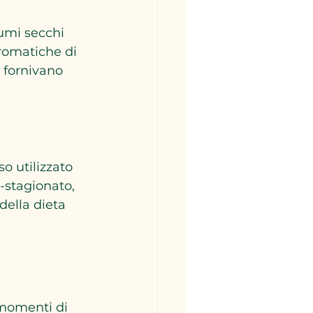
umi secchi 
aromatiche di 
 fornivano 
o utilizzato 
-stagionato, 
ella dieta 
 momenti di 