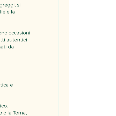
reggi, si 
ie e la 
ono occasioni 
tti autentici 
ati da 
tica e 
ico.
 o la Toma, 