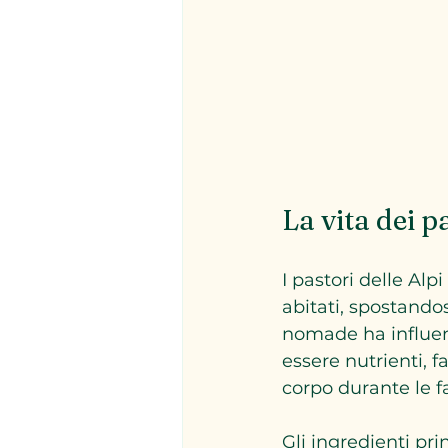
La vita dei p
I pastori delle Al
abitati, spostandos
nomade ha influen
essere nutrienti, f
corpo durante le f
Gli ingredienti pr