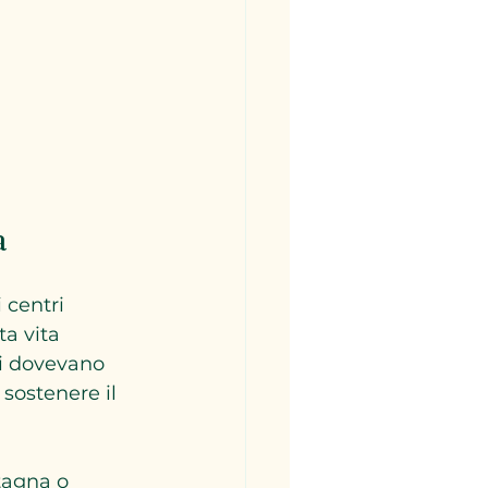
a
 centri 
ta vita 
i dovevano 
 sostenere il 
tagna o 