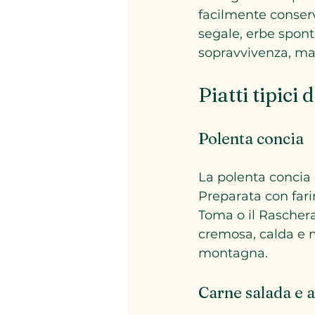
facilmente conserva
segale, erbe spont
sopravvivenza, ma a
Piatti tipic
Polenta concia
La polenta concia è
Preparata con farin
Toma o il Raschera 
cremosa, calda e m
montagna.
Carne salada e 