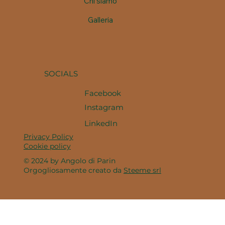
Chi siamo
Galleria
SOCIALS
Facebook
Instagram
LinkedIn
Privacy Policy
Cookie policy
© 2024 by Angolo di Parin
Orgogliosamente creato da
Steeme srl