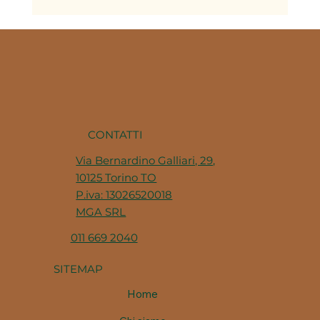
Il brodo nella cucina piemontese: la
base di decine di ricette della
tradizione
CONTATTI
Via Bernardino Galliari, 29,
10125 Torino TO
P.iva: 13026520018
MGA SRL
011 669 2040
SITEMAP
Home